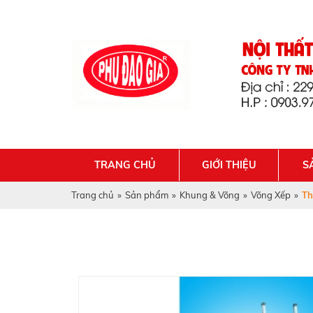
TRANG CHỦ
GIỚI THIỆU
S
Trang chủ
»
Sản phẩm
»
Khung & Võng
»
Võng Xếp
»
Th